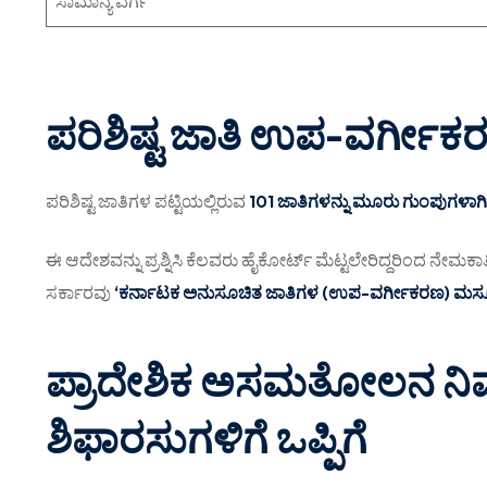
ಸಾಮಾನ್ಯ ವರ್ಗ
ಪರಿಶಿಷ್ಟ ಜಾತಿ ಉಪ-ವರ್ಗೀ
ಪರಿಶಿಷ್ಟ ಜಾತಿಗಳ ಪಟ್ಟಿಯಲ್ಲಿರುವ
101 ಜಾತಿಗಳನ್ನು ಮೂರು ಗುಂಪುಗಳಾಗ
ಈ ಆದೇಶವನ್ನು ಪ್ರಶ್ನಿಸಿ ಕೆಲವರು ಹೈಕೋರ್ಟ್ ಮೆಟ್ಟಲೇರಿದ್ದರಿಂದ ನೇಮಕಾತಿ ಪ
ಸರ್ಕಾರವು
‘ಕರ್ನಾಟಕ ಅನುಸೂಚಿತ ಜಾತಿಗಳ (ಉಪ-ವರ್ಗೀಕರಣ) ಮಸ
ಪ್ರಾದೇಶಿಕ ಅಸಮತೋಲನ ನಿವ
ಶಿಫಾರಸುಗಳಿಗೆ ಒಪ್ಪಿಗೆ