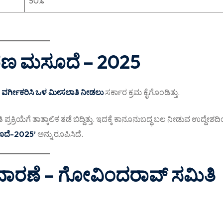
50%
ಕರಣ ಮಸೂದೆ – 2025
ಿ ವರ್ಗೀಕರಿಸಿ ಒಳ ಮೀಸಲಾತಿ ನೀಡಲು
ಸರ್ಕಾರ ಕ್ರಮ ಕೈಗೊಂಡಿತ್ತು.
್ರಕ್ರಿಯೆಗೆ ತಾತ್ಕಾಲಿಕ ತಡೆ ಬಿದ್ದಿತ್ತು. ಇದಕ್ಕೆ ಕಾನೂನುಬದ್ಧ ಬಲ ನೀಡುವ ಉದ್ದೇಶದ
ೂದೆ-2025’
ಅನ್ನು ರೂಪಿಸಿದೆ.
ಾರಣೆ – ಗೋವಿಂದರಾವ್ ಸಮಿತಿ