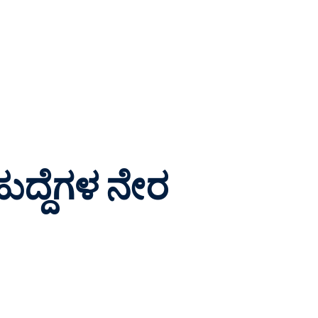
ುದ್ದೆಗಳ ನೇರ
6
LIKES