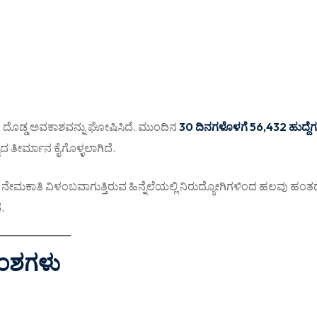
ದ ದೊಡ್ಡ ಅವಕಾಶವನ್ನು ಘೋಷಿಸಿದೆ. ಮುಂದಿನ
30 ದಿನಗಳೊಳಗೆ 56,432 ಹುದ್ದೆ
 ತೀರ್ಮಾನ ಕೈಗೊಳ್ಳಲಾಗಿದೆ.
, ನೇಮಕಾತಿ ವಿಳಂಬವಾಗುತ್ತಿರುವ ಹಿನ್ನೆಲೆಯಲ್ಲಿ ನಿರುದ್ಯೋಗಿಗಳಿಂದ ಹಲವು ಹಂ
.
ಅಂಶಗಳು