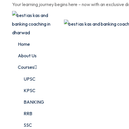
Skip
Your learning journey begins here – now with an exclusive d
to
content
Home
About Us
Courses
UPSC
KPSC
BANKING
RRB
SSC