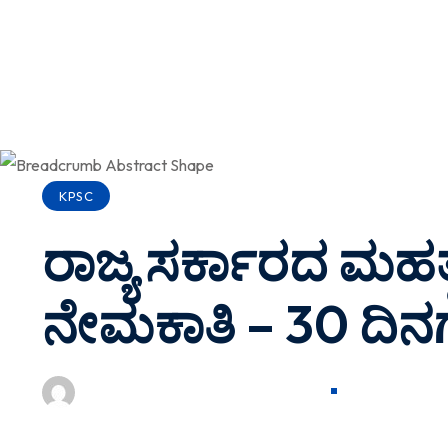
KPSC
ರಾಜ್ಯ ಸರ್ಕಾರದ ಮಹತ್
ನೇಮಕಾತಿ – 30 ದಿನಗಳ
GURUDEVEDTECH@GMAIL.COM
FEBRUARY 27